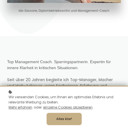
Ida Saccone, Diplombetriebswirtin und Management-Coach
Top Management Coach. Sparringspartnerin. Expertin für
innere Klarheit in kritischen Situationen.
Seit über 20 Jahren begleite ich Top-Manager, Macher
und High-Achiever, wenn Fachwissen, Erfahrung und
Exzellenz plötzlich nicht mehr reichen.
Wir verwenden Cookies, um Ihnen ein optimales Erlebnis und
Dann, wenn es komplex wird:
relevante Werbung zu bieten.
Wenn Druck steigt, Projekte ins Stocken geraten oder ein
Mehr erfahren
oder
einzelne Cookies akzeptieren
.
innerer Wendepunkt erreicht ist.
Ich helfe meinen Klient:innen, in solchen Momenten wieder
Alles klar!
klar zu sehen – und kraftvoll zu handeln.